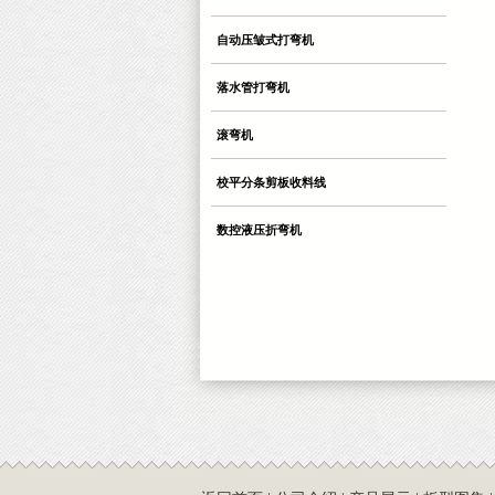
自动压皱式打弯机
落水管打弯机
滚弯机
校平分条剪板收料线
数控液压折弯机