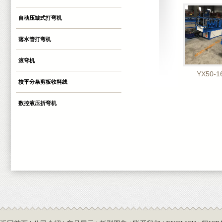
自动压皱式打弯机
落水管打弯机
滚弯机
YX50-1
校平分条剪板收料线
数控液压折弯机