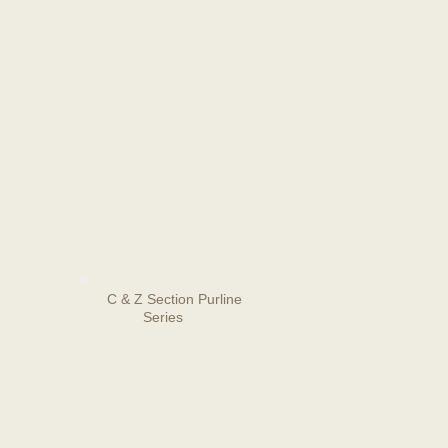
C & Z Section Purline Series
C & Z Section Purline
Series