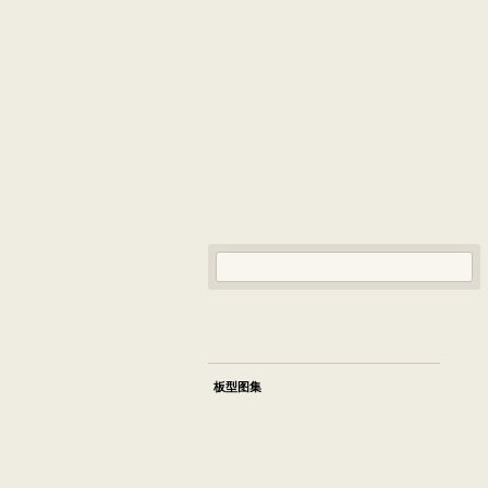
经该机辊轧的C型钢檩条成品具有良好的拉弯压性能平
全自动CZ互换成型机
认准孚铭辊压100%质量保证
导航菜单
查看CZ视频
直度好，全自动定长切割，自动冲孔，自动化程度
高，安装快捷方便。
板型图集