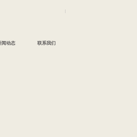
Languages :
ENGLISH
中文
0592-6290280
联系电话 :
新闻动态
联系我们