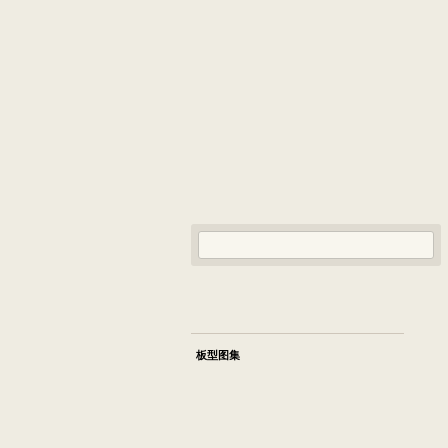
经该机辊轧的C型钢檩条成品具有良好的拉弯压性能平
全自动CZ互换成型机
认准孚铭辊压100%质量保证
导航菜单
查看CZ视频
直度好，全自动定长切割，自动冲孔，自动化程度
高，安装快捷方便。
板型图集