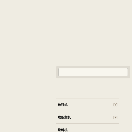
导航菜单
放料机
[+]
成型主机
[+]
垛料机