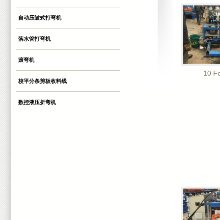
自动压皱式打弯机
落水管打弯机
滚弯机
10 Fo
校平分条剪板收料线
数控液压折弯机