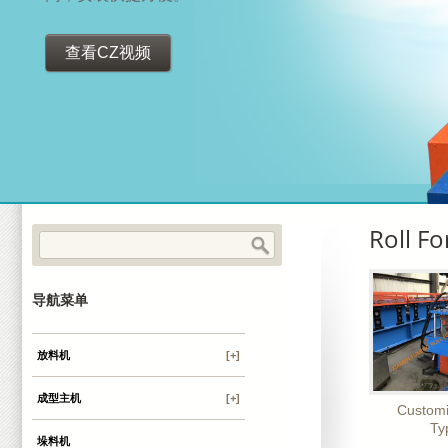
查看CZ视频
Roll F
导航菜单
放料机
[+]
成型主机
[+]
Custom
Ty
垛料机