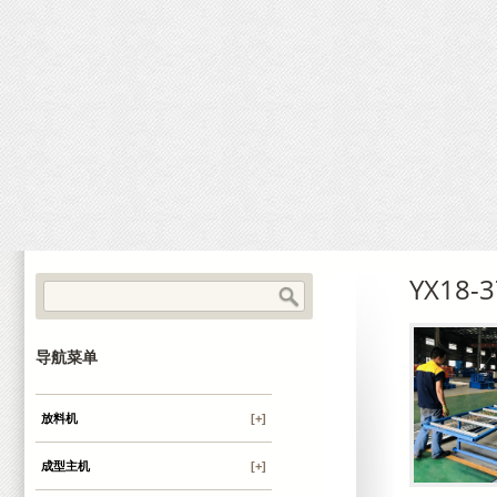
YX18-3
导航菜单
放料机
[+]
成型主机
[+]