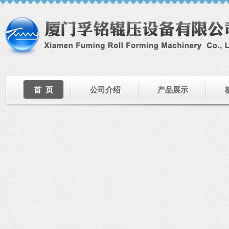
首 页
公司介绍
产品展示